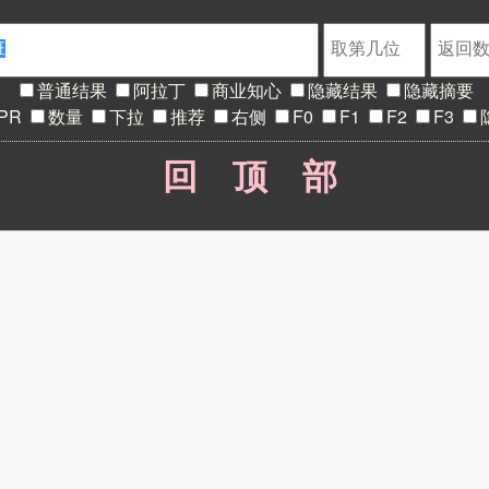
普通结果
阿拉丁
商业知心
隐藏结果
隐藏摘要
PR
数量
下拉
推荐
右侧
F0
F1
F2
F3
回顶部