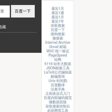
最近1天
最近1週
最近1月
最近1年
谷歌搜索
隐藏
百度一下
搜狗搜索
微搜索
Internet Archive
Gmail 邮箱
W3C 统一验证
PageSpeed
站网
5118 站长大数据
JSON校验工具
LaTeX公式编辑器
邮编查询
Unix 时间戳
百度翻译
汉典字典
正则表达式入门
百度内部编码规范
微数据层级
谷歌搜索控制台
必应网管工具