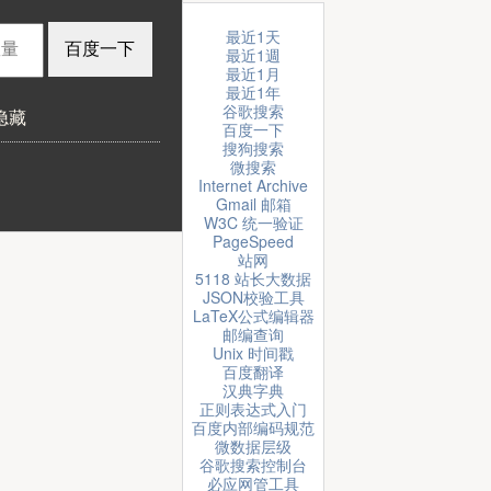
最近1天
最近1週
最近1月
最近1年
谷歌搜索
隐藏
百度一下
搜狗搜索
微搜索
Internet Archive
Gmail 邮箱
W3C 统一验证
PageSpeed
站网
5118 站长大数据
JSON校验工具
LaTeX公式编辑器
邮编查询
Unix 时间戳
百度翻译
汉典字典
正则表达式入门
百度内部编码规范
微数据层级
谷歌搜索控制台
必应网管工具