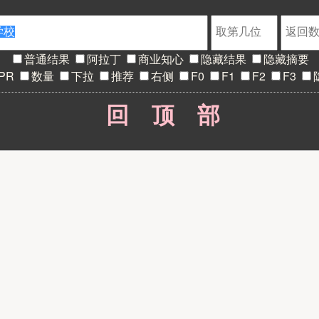
普通结果
阿拉丁
商业知心
隐藏结果
隐藏摘要
PR
数量
下拉
推荐
右侧
F0
F1
F2
F3
回顶部