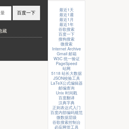
最近1天
最近1週
最近1月
最近1年
谷歌搜索
隐藏
百度一下
搜狗搜索
微搜索
Internet Archive
Gmail 邮箱
W3C 统一验证
PageSpeed
站网
5118 站长大数据
JSON校验工具
LaTeX公式编辑器
邮编查询
Unix 时间戳
百度翻译
汉典字典
正则表达式入门
百度内部编码规范
微数据层级
谷歌搜索控制台
必应网管工具