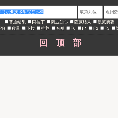
普通结果
阿拉丁
商业知心
隐藏结果
隐藏摘要
PR
数量
下拉
推荐
右侧
F0
F1
F2
F3
回顶部